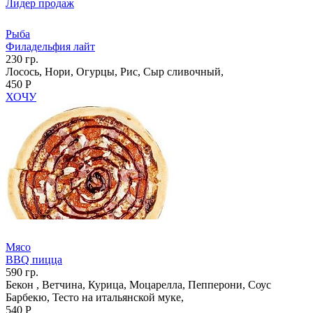
Лидер продаж
Рыба
Филадельфия лайт
230 гр.
Лосось, Нори, Огурцы, Рис, Сыр сливочный,
450 Р
ХОЧУ
Мясо
BBQ пицца
590 гр.
Бекон , Ветчина, Курица, Моцарелла, Пепперони, Соус
Барбекю, Тесто на итальянской муке,
540 Р